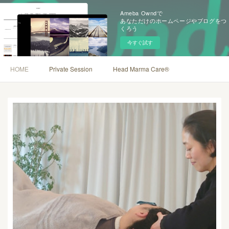
Ameba Owndで
あなただけのホームページやブログをつ
くろう
今すぐ試す
HOME
Private Session
Head Marma Care®