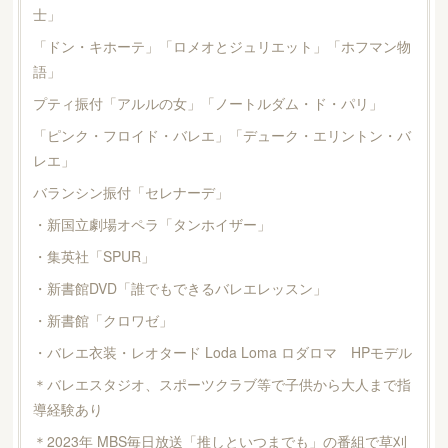
士」
「ドン・キホーテ」「ロメオとジュリエット」「ホフマン物
語」
プティ振付「アルルの女」「ノートルダム・ド・パリ」
「ピンク・フロイド・バレエ」「デューク・エリントン・バ
レエ」
バランシン振付「セレナーデ」
・新国立劇場オペラ「タンホイザー」
・集英社「SPUR」
・新書館DVD「誰でもできるバレエレッスン」
・新書館「クロワゼ」
・バレエ衣装・レオタード Loda Loma ロダロマ HPモデル
＊バレエスタジオ、スポーツクラブ等で子供から大人まで指
導経験あり
＊2023年 MBS毎日放送「推しといつまでも」の番組で草刈