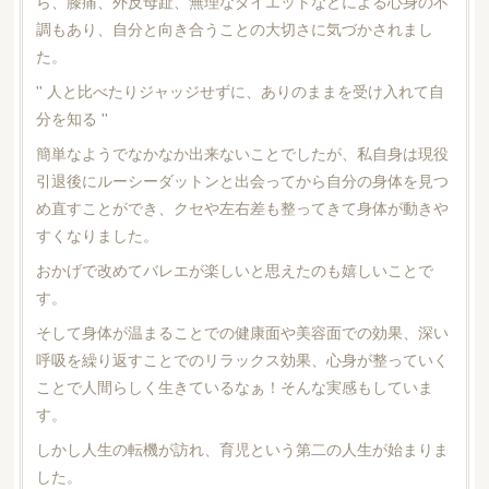
ら、膝痛、外反母趾、無理なダイエットなどによる心身の不
調もあり、自分と向き合うことの大切さに気づかされまし
た。
'' 人と比べたりジャッジせずに、ありのままを受け入れて自
分を知る ''
簡単なようでなかなか出来ないことでしたが、私自身は現役
引退後にルーシーダットンと出会ってから自分の身体を見つ
め直すことができ、クセや左右差も整ってきて身体が動きや
すくなりました。
おかげで改めてバレエが楽しいと思えたのも嬉しいことで
す。
そして身体が温まることでの健康面や美容面での効果、深い
呼吸を繰り返すことでのリラックス効果、心身が整っていく
ことで人間らしく生きているなぁ！そんな実感もしていま
す。
しかし人生の転機が訪れ、育児という第二の人生が始まりま
した。