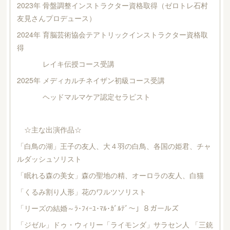
2023年 骨盤調整インストラクター資格取得（ゼロトレ石村
友見さんプロデュース）
2024年 育脳芸術協会テアトリックインストラクター資格取
得
レイキ伝授コース受講
2025年 メディカルチネイザン初級コース受講
ヘッドマルマケア認定セラピスト
☆主な出演作品☆
「白鳥の湖」王子の友人、大４羽の白鳥、各国の姫君、チャ
ルダッシュソリスト
「眠れる森の美女」森の聖地の精、オーロラの友人、白猫
「くるみ割り人形」花のワルツソリスト
「リーズの結婚～ﾗ･ﾌｨｰﾕ･ﾏﾙ･ｶﾞﾙﾃﾞ～」８ガールズ
「ジゼル」ドゥ・ウィリー「ライモンダ」サラセン人 「三銃